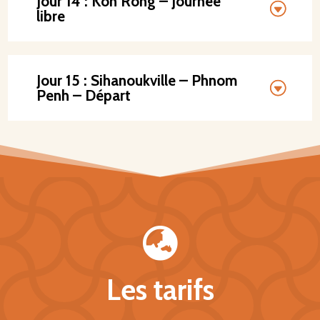
Jour 14 : Koh Rong – Journée
libre
Jour 15 : Sihanoukville – Phnom
Penh – Départ

Les tarifs